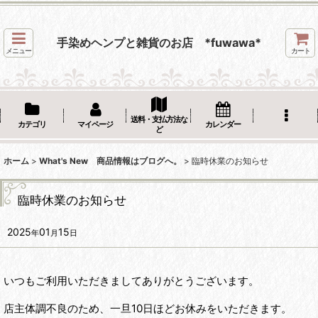
手染めヘンプと雑貨のお店 *fuwawa*
メニュー
カート
送料・支払方法な
カテゴリ
マイページ
カレンダー
ど
ホーム
>
What's New 商品情報はブログへ。
>
臨時休業のお知らせ
臨時休業のお知らせ
2025
01
15
年
月
日
いつもご利用いただきましてありがとうございます。
店主体調不良のため、一旦10日ほどお休みをいただきます。