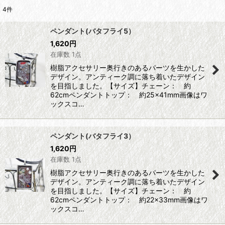
4
件
表示数
:
ペンダント(バタフライ5）
1,620
円
並び順
:
在庫数 1点
樹脂アクセサリー奥行きのあるパーツを生かした
絞り込む
デザイン。アンティーク調に落ち着いたデザイン
を目指しました。【サイズ】チェーン： 約
62cmペンダントトップ： 約25×41mm画像はワ
ックスコ…
ペンダント(バタフライ3）
1,620
円
在庫数 1点
樹脂アクセサリー奥行きのあるパーツを生かした
デザイン。アンティーク調に落ち着いたデザイン
を目指しました。【サイズ】チェーン： 約
62cmペンダントトップ： 約22×33mm画像はワ
ックスコ…