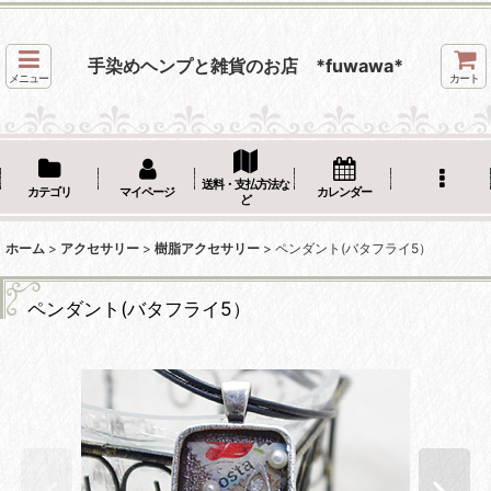
手染めヘンプと雑貨のお店 *fuwawa*
メニュー
カート
送料・支払方法な
カテゴリ
マイページ
カレンダー
ど
ホーム
>
アクセサリー
>
樹脂アクセサリー
>
ペンダント(バタフライ5）
ペンダント(バタフライ5）