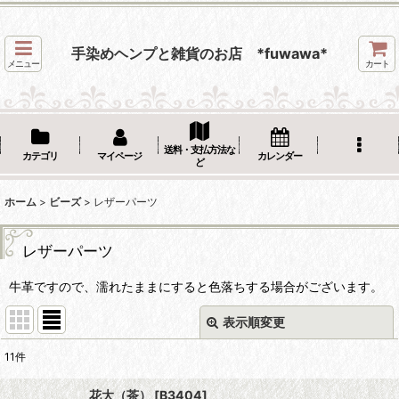
手染めヘンプと雑貨のお店 *fuwawa*
メニュー
カート
送料・支払方法な
カテゴリ
マイページ
カレンダー
ど
ホーム
>
ビーズ
>
レザーパーツ
レザーパーツ
牛革ですので、濡れたままにすると色落ちする場合がございます。
表示順変更
閉じる
11
件
表示数
:
花大（茶）
[
B3404
]