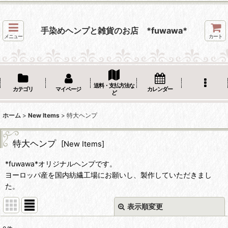
手染めヘンプと雑貨のお店 *fuwawa*
メニュー
カート
送料・支払方法な
カテゴリ
マイページ
カレンダー
ど
ホーム
>
New Items
>
特大ヘンプ
特大ヘンプ
[
New Items
]
*fuwawa*オリジナルヘンプです。
ヨーロッパ産を国内紡繊工場にお願いし、製作していただきまし
た。
表示順変更
閉じる