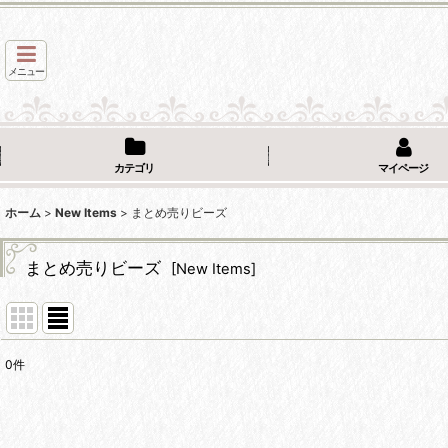
メニュー
カテゴリ
マイページ
ホーム
>
New Items
>
まとめ売りビーズ
まとめ売りビーズ
[
New Items
]
0
件
表示数
:
並び順
: