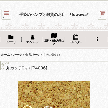
手染めヘンプと雑貨のお店 *fuwawa*
メニュー
カート
送料・支払方法な
カテゴリ
マイページ
カレンダー
ど
ホーム
>
パーツ
>
金具パーツ
>
丸カン(10ヶ)
丸カン(10ヶ)
[
P4006
]