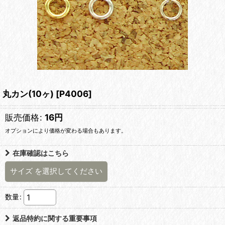
丸カン(10ヶ)
[
P4006
]
販売価格
:
16
円
オプションにより価格が変わる場合もあります。
在庫確認はこちら
サイズ
を選択してください
数量
:
返品特約に関する重要事項