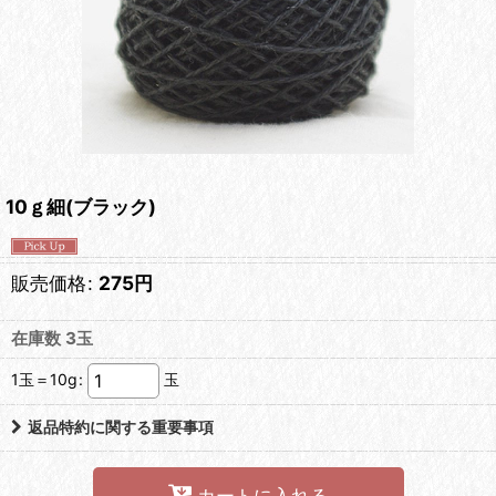
10ｇ細(ブラック)
販売価格
:
275
円
在庫数 3玉
1玉＝10g
:
玉
返品特約に関する重要事項
カートに入れる