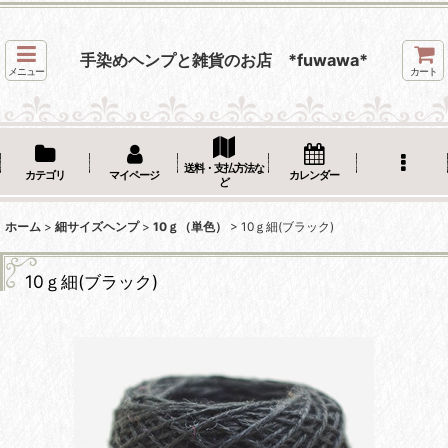
手染めヘンプと雑貨のお店 *fuwawa*
メニュー
カート
送料・支払方法な
カテゴリ
マイページ
カレンダー
ど
ホーム
>
細サイズヘンプ
>
10ｇ（単色）
>
10ｇ細(ブラック)
10ｇ細(ブラック)