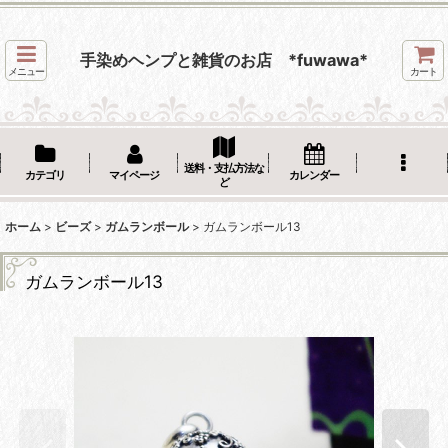
手染めヘンプと雑貨のお店 *fuwawa*
メニュー
カート
送料・支払方法な
カテゴリ
マイページ
カレンダー
ど
ホーム
>
ビーズ
>
ガムランボール
>
ガムランボール13
ガムランボール13