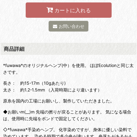
カートに入れる
お問い合わせ
商品詳細
*fuwawa*のオリジナルヘンプ(中）を使用。 ほぼEcolutionと同じ太
さです。
長さ： 約15-17m（10gあたり)
太さ： 約1.2-1.5mm （入荷時期により違います）
原糸を国内の工場にお願いし、製作していただきました。
◆お願いm(__)m 先端の撚りが戻ることがあります。 気になる場合
は、使用時に先端をボンドで固定してください。
◇*fuwawa*手染めヘンプ。 化学染めですが、身体に優しい染料で
染めています。 染める時期で多少色が違います。色落ちがあるかも