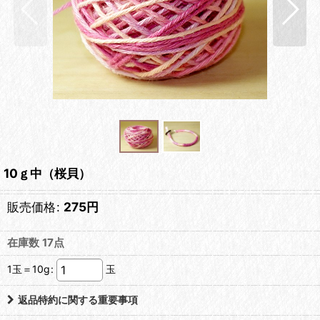
10ｇ中（桜貝）
販売価格
:
275
円
在庫数 17点
1玉＝10g
:
玉
返品特約に関する重要事項