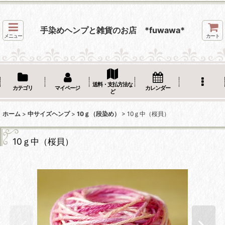
手染めヘンプと雑貨のお店 *fuwawa*
メニュー
カート
送料・支払方法な
カテゴリ
マイページ
カレンダー
ど
ホーム
>
中サイズヘンプ
>
10ｇ（段染め）
>
10ｇ中（桜貝）
10ｇ中（桜貝）