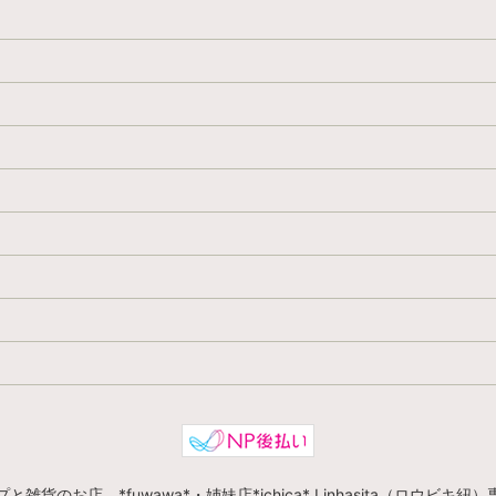
ンプと雑貨のお店 *fuwawa*・姉妹店*ichica* Linhasita（ロウビキ紐）専門店 A