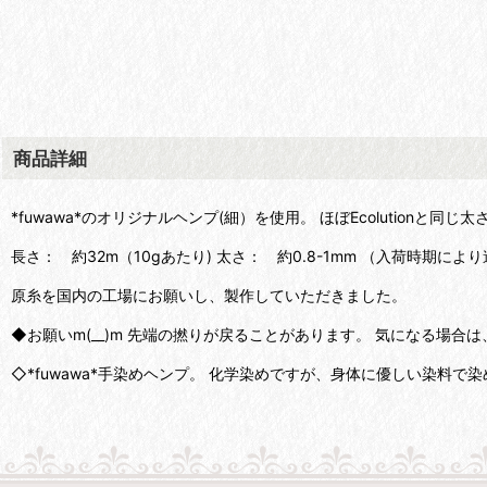
商品詳細
*fuwawa*のオリジナルヘンプ(細）を使用。 ほぼEcolutionと同じ
長さ： 約32m（10gあたり) 太さ： 約0.8-1mm （入荷時期によ
原糸を国内の工場にお願いし、製作していただきました。
◆お願いm(__)m 先端の撚りが戻ることがあります。 気になる場
◇*fuwawa*手染めヘンプ。 化学染めですが、身体に優しい染料