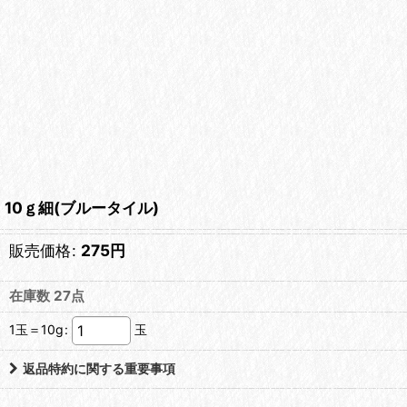
10ｇ細(ブルータイル)
販売価格
:
275
円
在庫数 27点
1玉＝10g
:
玉
返品特約に関する重要事項