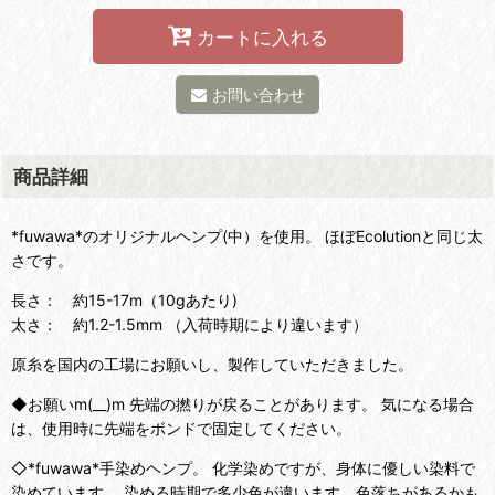
カートに入れる
お問い合わせ
商品詳細
*fuwawa*のオリジナルヘンプ(中）を使用。 ほぼEcolutionと同じ太
さです。
長さ： 約15-17m（10gあたり)
太さ： 約1.2-1.5mm （入荷時期により違います）
原糸を国内の工場にお願いし、製作していただきました。
◆お願いm(__)m 先端の撚りが戻ることがあります。 気になる場合
は、使用時に先端をボンドで固定してください。
◇*fuwawa*手染めヘンプ。 化学染めですが、身体に優しい染料で
染めています。 染める時期で多少色が違います。色落ちがあるかも