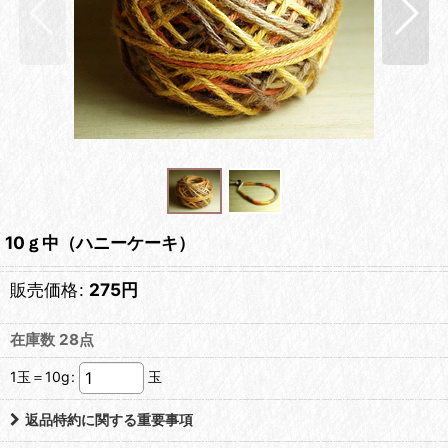
10ｇ中（ハニーケーキ）
販売価格
:
275
円
在庫数 28点
1玉＝10g
:
玉
返品特約に関する重要事項