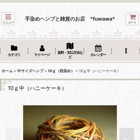
手染めヘンプと雑貨のお店 *fuwawa*
メニュー
カート
送料・支払方法な
カテゴリ
マイページ
カレンダー
ど
ホーム
>
中サイズヘンプ
>
10ｇ（段染め）
>
10ｇ中（ハニーケーキ）
10ｇ中（ハニーケーキ）