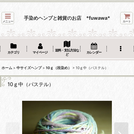
手染めヘンプと雑貨のお店 *fuwawa*
メニュー
カート
送料・支払方法な
カテゴリ
マイページ
カレンダー
ど
ホーム
>
中サイズヘンプ
>
10ｇ（段染め）
>
10ｇ中（パステル）
10ｇ中（パステル）