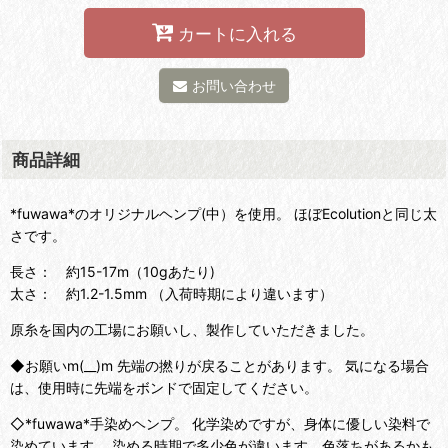
カートに入れる
お問い合わせ
商品詳細
*fuwawa*のオリジナルヘンプ(中）を使用。 ほぼEcolutionと同じ太
さです。
長さ： 約15-17m（10gあたり)
太さ： 約1.2-1.5mm （入荷時期により違います）
原糸を国内の工場にお願いし、製作していただきました。
◆お願いm(__)m 先端の撚りが戻ることがあります。 気になる場合
は、使用時に先端をボンドで固定してください。
◇*fuwawa*手染めヘンプ。 化学染めですが、身体に優しい染料で
染めています。 染める時期で多少色が違います。色落ちがあるかも