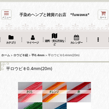
手染めヘンプと雑貨のお店 *fuwawa*
メニュー
カート
送料・支払方法な
カテゴリ
マイページ
カレンダー
ど
ホーム
>
ロウビキ紐
>
平0.4mm
>
平ロウビキ0.4mm(20m)
平ロウビキ0.4mm(20m)