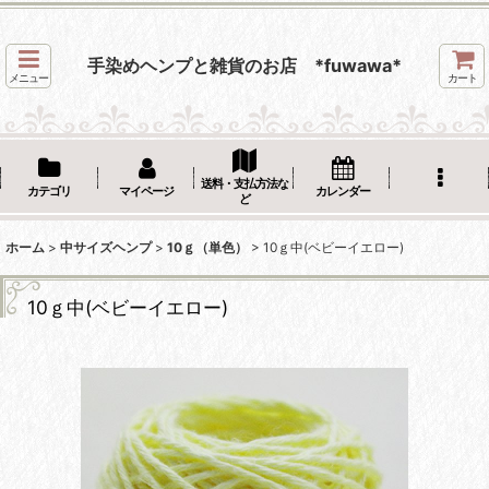
手染めヘンプと雑貨のお店 *fuwawa*
メニュー
カート
送料・支払方法な
カテゴリ
マイページ
カレンダー
ど
ホーム
>
中サイズヘンプ
>
10ｇ（単色）
>
10ｇ中(ベビーイエロー)
10ｇ中(ベビーイエロー)