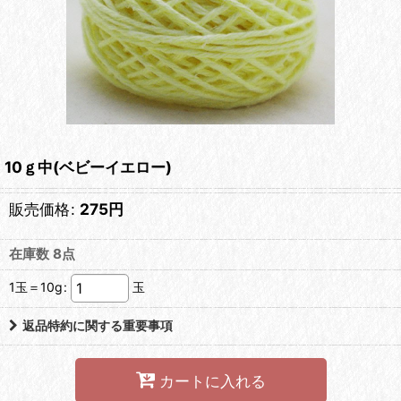
10ｇ中(ベビーイエロー)
販売価格
:
275
円
在庫数 8点
1玉＝10g
:
玉
返品特約に関する重要事項
カートに入れる