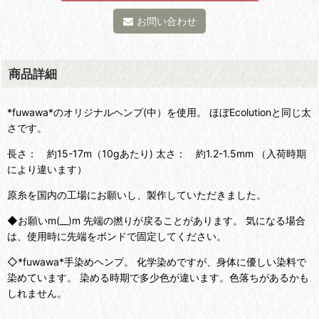
お問い合わせ
商品詳細
*fuwawa*のオリジナルヘンプ(中）を使用。 ほぼEcolutionと同じ太
さです。
長さ： 約15-17m（10gあたり) 太さ： 約1.2-1.5mm （入荷時期
により違います）
原糸を国内の工場にお願いし、製作していただきました。
◆お願いm(__)m 先端の撚りが戻ることがあります。 気になる場合
は、使用時に先端をボンドで固定してください。
◇*fuwawa*手染めヘンプ。 化学染めですが、身体に優しい染料で
染めています。 染める時期で多少色が違います。色落ちがあるかも
しれません。