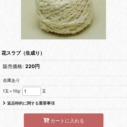
花スラブ（生成り）
販売価格
:
220
円
在庫あり
1玉＝10g
:
玉
返品特約に関する重要事項
カートに入れる