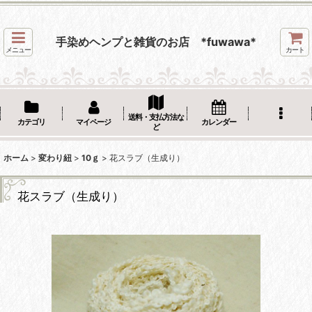
手染めヘンプと雑貨のお店 *fuwawa*
メニュー
カート
送料・支払方法な
カテゴリ
マイページ
カレンダー
ど
ホーム
>
変わり紐
>
10ｇ
>
花スラブ（生成り）
花スラブ（生成り）