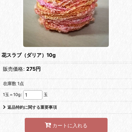
花スラブ（ダリア）10g
販売価格
:
275
円
在庫数 1点
1玉＝10g
:
玉
返品特約に関する重要事項
カートに入れる