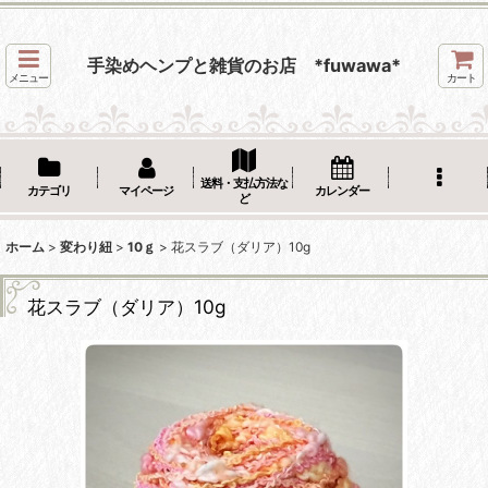
手染めヘンプと雑貨のお店 *fuwawa*
メニュー
カート
送料・支払方法な
カテゴリ
マイページ
カレンダー
ど
ホーム
>
変わり紐
>
10ｇ
>
花スラブ（ダリア）10g
花スラブ（ダリア）10g