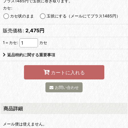
プラス1485円で玉状に巻き取ります。
カセ
:
カセ状のまま
玉状にする（メールにてプラス1485円）
販売価格
:
2,475
円
1＝カセ
:
カセ
返品特約に関する重要事項
カートに入れる
お問い合わせ
商品詳細
メール便は使えません。