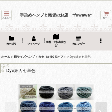
手染めヘンプと雑貨のお店 *fuwawa*
メニュー
カート
送料・支払方法な
カテゴリ
マイページ
カレンダー
ど
ホーム
>
細サイズヘンプ
>
カセ（約50％オフ）
>
Dye細カセ単色
Dye細カセ単色