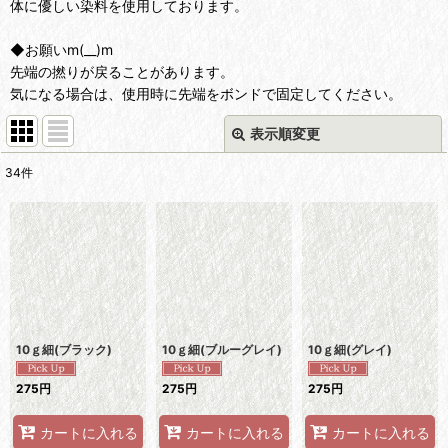
体に優しい染料を使用しております。
◆お願いm(__)m
先端の撚りが戻ることがあります。
気になる場合は、使用時に先端をボンドで固定してください。
表示順変更
閉じる
34
件
表示数
:
並び順
:
絞り込む
10ｇ細(ブラック)
10ｇ細(ブルーグレイ)
10ｇ細(グレイ)
275
円
275
円
275
円
カートに入れる
カートに入れる
カートに入れる