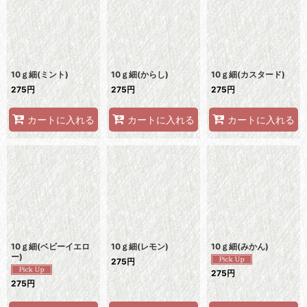
10ｇ細(ミント)
10ｇ細(からし)
10ｇ細(カスタード)
275
円
275
円
275
円
カートに入れる
カートに入れる
カートに入れる
10ｇ細(ベビーイエロ
10ｇ細(レモン)
10ｇ細(みかん)
ー)
275
円
275
円
275
円