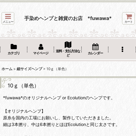
手染めヘンプと雑貨のお店 *fuwawa*
メニュー
カート
送料・支払方法な
カテゴリ
マイページ
カレンダー
ど
ホーム
>
細サイズヘンプ
>
10ｇ（単色）
10ｇ（単色）
*fuwawa*のオリジナルヘンプ or Ecolutionのヘンプです。
【オリジナルヘンプ】
原糸を国内の工場にお願いし、製作していただきました。
細は3本撚り、中は6本撚りとほぼEcolutionと同じ太さです。