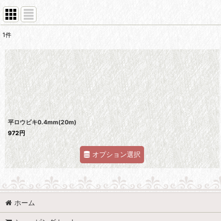
1
件
表示数
:
並び順
:
平ロウビキ0.4mm(20m)
972
円
オプション選択
ホーム