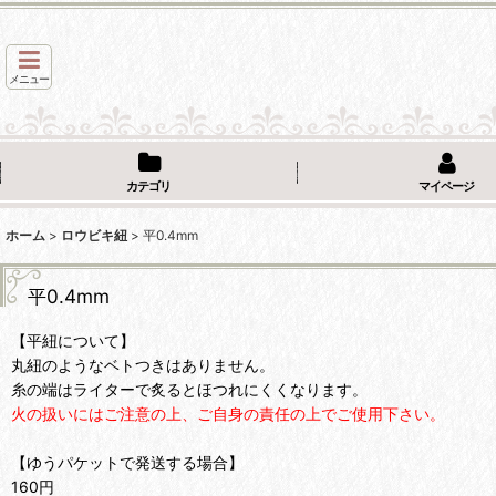
メニュー
カテゴリ
マイページ
ホーム
>
ロウビキ紐
>
平0.4mm
平0.4mm
【平紐について】
丸紐のようなベトつきはありません。
糸の端はライターで炙るとほつれにくくなります。
火の扱いにはご注意の上、ご自身の責任の上でご使用下さい。
【ゆうパケットで発送する場合】
160円