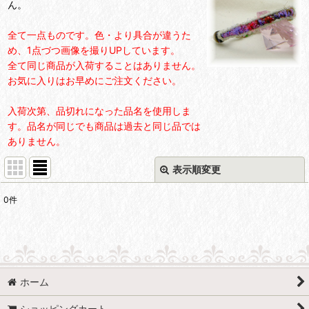
ん。
全て一点ものです。色・より具合が違うた
め、1点づつ画像を撮りUPしています。
全て同じ商品が入荷することはありません。
お気に入りはお早めにご注文ください。
入荷次第、品切れになった品名を使用しま
す。品名が同じでも商品は過去と同じ品では
ありません。
表示順変更
閉じる
0
件
表示数
:
並び順
:
ホーム
絞り込む
ショッピングカート