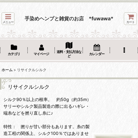
手染めヘンプと雑貨のお店 *fuwawa*
メニュー
カート
送料・支払方法な
カテゴリ
マイページ
カレンダー
ど
ホーム
>
リサイクルシルク
リサイクルシルク
シルク90％以上の根率。 約50g（約35m）
サリーやシルク製品製造の際に出るハギレ・
端糸などを撚り直し糸に♪
特性： 撚りが甘い部分もあります。糸の製
造工程の関係上、シルク100％ではありませ