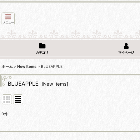
メニュー
カテゴリ
マイページ
ホーム
>
New Items
>
BLUEAPPLE
BLUEAPPLE
[
New Items
]
0
件
サブカテゴリ
:
表示数
: